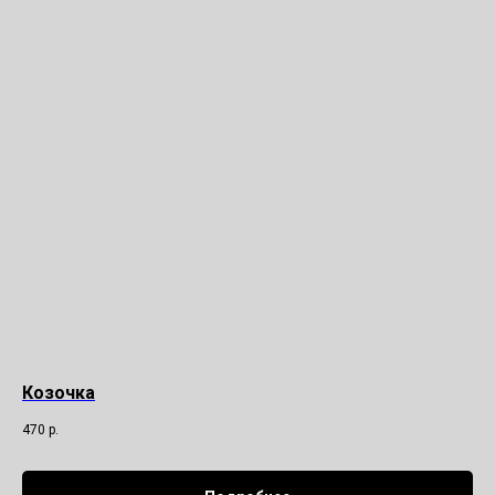
Козочка
470
р.