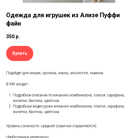
Одежда для игрушек из Ализе Пуффи
файн
350
р.
Купить
Подойдет для мишек, кролика, коалы, аксолотля, львенка
В МК входит:⠀
⠀
Подробное описание по вязанию комбинезона, платья, сарафана,
жилетки, бантика, цветочка
Подробные видео-уроки вязания комбинезона, платья, сарафана,
жилетки, бантика, цветочка
⠀
Уровень сложности: средний (новички справляются)⠀
⠀
Необходимые материалы: