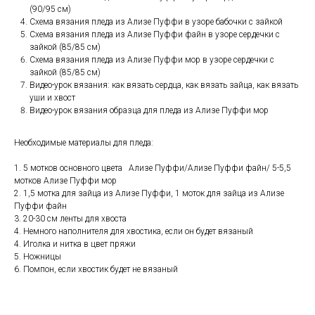
(90/95 см)
Схема вязания пледа из Ализе Пуффи в узоре бабочки с зайкой
Схема вязания пледа из Ализе Пуффи файн в узоре сердечки с
зайкой (85/85 см)
Схема вязания пледа из Ализе Пуффи мор в узоре сердечки с
зайкой (85/85 см)
Видео-урок вязания: как вязать сердца, как вязать зайца, как вязать
уши и хвост
Видео-урок вязания образца для пледа из Ализе Пуффи мор
⠀
Необходимые материалы для пледа:⠀
1. 5 мотков основного цвета⠀Ализе Пуффи/Ализе Пуффи файн/ 5-5,5
мотков Ализе Пуффи мор
2. 1,5 мотка для зайца из Ализе Пуффи, 1 моток для зайца из Ализе
Пуффи файн
3. 20-30 см ленты для хвоста⠀
4. Немного наполнителя для хвостика, если он будет вязаный
4. Иголка и нитка в цвет пряжи
5. Ножницы
6. Помпон, если хвостик будет не вязаный
⠀
⠀