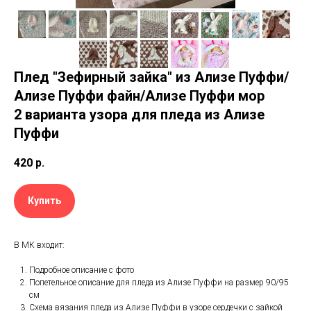
Плед "Зефирный зайка" из Ализе Пуффи/
Ализе Пуффи файн/Ализе Пуффи мор
2 варианта узора для пледа из Ализе
Пуффи
420
р.
Купить
В МК входит:⠀
⠀
Подробное описание с фото
Попетельное описание для пледа из Ализе Пуффи на размер 90/95
см
Схема вязания пледа из Ализе Пуффи в узоре сердечки с зайкой